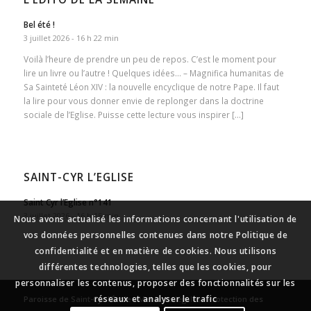
Bel été !
3 juillet 2026 - 16 h 22 min
Voilà l’heure de prendre un peu de repos. C’est le moment pour
lire un livre ou l’autre ! Quelques idées… – Magnifica humanitas de
Sa Sainteté Léon XIV : la nouvelle encyclique de notre Pape. Il faut
la lire pour vous donner envie de replonger dans la doctrine
sociale de l’Eglise. Puisse cette lecture vous inspirer […]
SAINT-CYR L’EGLISE
Saint Cyr l’Eglise n°141
3 juillet 2026 - 16 h 15 min
Nous avons actualisé les informations concernant l'utilisation de
vos données personnelles contenues dans notre Politique de
confidentialité et en matière de cookies. Nous utilisons
différentes technologies, telles que les cookies, pour
personnaliser les contenus, proposer des fonctionnalités sur les
réseaux et analyser le trafic
Paroisse de Saint-Cyr l’École
-
Mentions légales
-
Protection des