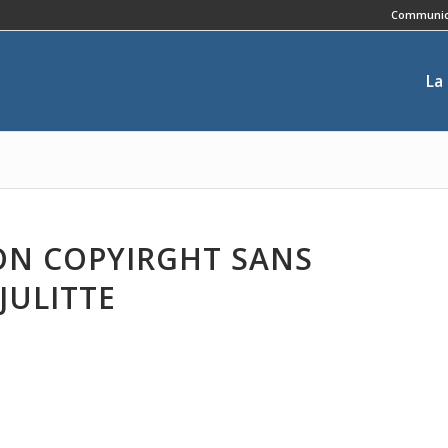
Communic
La
ION COPYIRGHT SANS
JULITTE