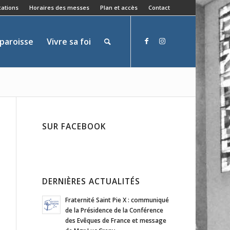
ations
Horaires des messes
Plan et accès
Contact
 paroisse
Vivre sa foi
SUR FACEBOOK
DERNIÈRES ACTUALITÉS
Fraternité Saint Pie X : communiqué
de la Présidence de la Conférence
des Evêques de France et message