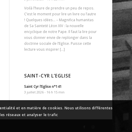
Voilà l’heure de prendre un peu de repos.
C’est le moment pour lire un livre ou l’autre
! Quelques idées… – Magnifica humanitas
de Sa Sainteté Léon XIV : la nouvelle
encyclique de notre Pape. Il faut la lire pour
vous donner envie de replonger dans la
doctrine sociale de l’Eglise. Puisse cette
lecture vous inspirer […]
SAINT-CYR L’EGLISE
Saint Cyr l’Eglise n°141
3 juillet 2026 - 16 h 15 min
ntialité et en matière de cookies. Nous utilisons différentes
es réseaux et analyser le trafic