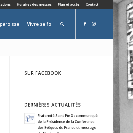
ations
Horaires des messes
Plan et accès
Contact
 paroisse
Vivre sa foi
SUR FACEBOOK
DERNIÈRES ACTUALITÉS
Fraternité Saint Pie X : communiqué
de la Présidence de la Conférence
des Evêques de France et message