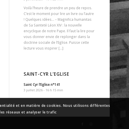
Voilà l’heure de prendre un peu de repos.
C’est le moment pour lire un livre ou l’autre
! Quelques idées… – Magnifica humanitas
de Sa Sainteté Léon XIV : la nouvelle
encyclique de notre Pape. Il faut la lire pour
vous donner envie de replonger dans la
doctrine sociale de l’Eglise. Puisse cette
lecture vous inspirer […]
SAINT-CYR L’EGLISE
Saint Cyr l’Eglise n°141
3 juillet 2026 - 16 h 15 min
ntialité et en matière de cookies. Nous utilisons différentes
es réseaux et analyser le trafic