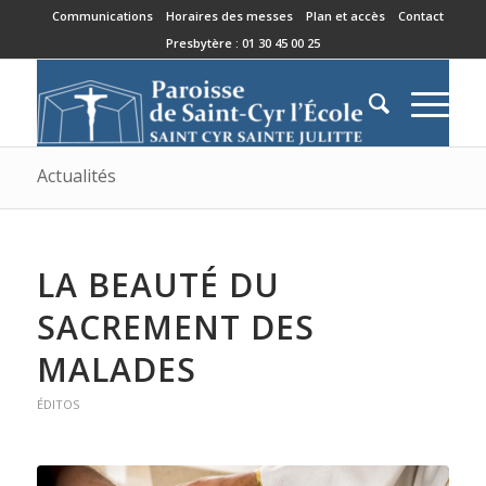
Communications
Horaires des messes
Plan et accès
Contact
Presbytère : 01 30 45 00 25
Actualités
LA BEAUTÉ DU
SACREMENT DES
MALADES
ÉDITOS