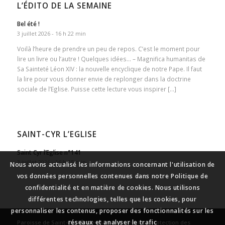
L’ÉDITO DE LA SEMAINE
Bel été !
3 juillet 2026 - 16 h 22 min
Voilà l’heure de prendre un peu de repos. C’est le moment pour
lire un livre ou l’autre ! Quelques idées… – Magnifica humanitas de
Sa Sainteté Léon XIV : la nouvelle encyclique de notre Pape. Il faut
la lire pour vous donner envie de replonger dans la doctrine
sociale de l’Eglise. Puisse cette lecture vous inspirer […]
SAINT-CYR L’EGLISE
Saint Cyr l’Eglise n°141
3 juillet 2026 - 16 h 15 min
Nous avons actualisé les informations concernant l'utilisation de
vos données personnelles contenues dans notre Politique de
confidentialité et en matière de cookies. Nous utilisons
différentes technologies, telles que les cookies, pour
personnaliser les contenus, proposer des fonctionnalités sur les
réseaux et analyser le trafic
Paroisse de Saint-Cyr l’École
-
Mentions légales
-
Protection des