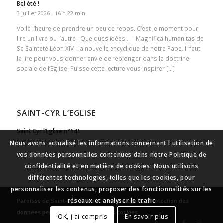
Bel été !
3 juillet 2026 - 16 h 22 min
Voilà l’heure de prendre un peu de repos. C’est le moment pour
lire un livre ou l’autre ! Quelques idées… – Magnifica humanitas de
Sa Sainteté Léon XIV : la nouvelle encyclique de notre Pape. Il faut
la lire pour vous donner envie de replonger dans la doctrine
sociale de l’Eglise. Puisse cette lecture vous inspirer […]
SAINT-CYR L’EGLISE
Saint Cyr l’Eglise n°141
3 juillet 2026 - 16 h 15 min
Nous avons actualisé les informations concernant l'utilisation de
vos données personnelles contenues dans notre Politique de
confidentialité et en matière de cookies. Nous utilisons
différentes technologies, telles que les cookies, pour
personnaliser les contenus, proposer des fonctionnalités sur les
réseaux et analyser le trafic
Paroisse de Saint-Cyr l’École
-
Mentions légales
-
Protection des
données personnelles
-
Gestion des cookies
OK, j'ai compris
En savoir plus