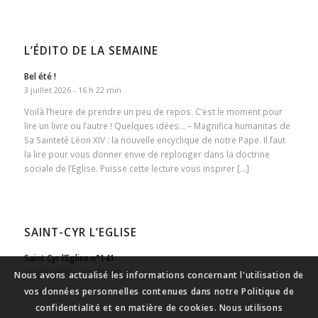
L’ÉDITO DE LA SEMAINE
Bel été !
3 juillet 2026 - 16 h 22 min
Voilà l’heure de prendre un peu de repos. C’est le moment pour
lire un livre ou l’autre ! Quelques idées… – Magnifica humanitas de
Sa Sainteté Léon XIV : la nouvelle encyclique de notre Pape. Il faut
la lire pour vous donner envie de replonger dans la doctrine
sociale de l’Eglise. Puisse cette lecture vous inspirer […]
SAINT-CYR L’EGLISE
Saint Cyr l’Eglise n°141
3 juillet 2026 - 16 h 15 min
Nous avons actualisé les informations concernant l'utilisation de
vos données personnelles contenues dans notre Politique de
confidentialité et en matière de cookies. Nous utilisons