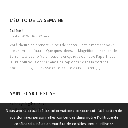
L’ÉDITO DE LA SEMAINE
Bel été !
3 juillet 2026 - 16 h 22 min
Voilà l’heure de prendre un peu de repos. C’est le moment pour
lire un livre ou l’autre ! Quelques idées… – Magnifica humanitas de
Sa Sainteté Léon XIV : la nouvelle encyclique de notre Pape. Il faut
la lire pour vous donner envie de replonger dans la doctrine
sociale de l’Eglise. Puisse cette lecture vous inspirer […]
SAINT-CYR L’EGLISE
Saint Cyr l’Eglise n°141
3 juillet 2026 - 16 h 15 min
Nous avons actualisé les informations concernant l'utilisation de
vos données personnelles contenues dans notre Politique de
confidentialité et en matière de cookies. Nous utilisons