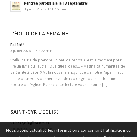
Rentrée paroissiale le 13 septembre!
3 juillet 2026 - 17 h 15 min
L’ÉDITO DE LA SEMAINE
Bel été !
3 juillet 2026 - 16 h 22 min
Voilà l’heure de prendre un peu de repos. C’est le moment pour
lire un livre ou l’autre ! Quelques idées… – Magnifica humanitas de
Sa Sainteté Léon XIV : la nouvelle encyclique de notre Pape. Il faut
la lire pour vous donner envie de replonger dans la doctrine
sociale de l’Eglise. Puisse cette lecture vous inspirer […]
SAINT-CYR L’EGLISE
Saint Cyr l’Eglise n°141
3 juillet 2026 - 16 h 15 min
Nous avons actualisé les informations concernant l'utilisation de