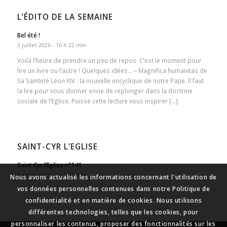
L’ÉDITO DE LA SEMAINE
Bel été !
3 juillet 2026 - 16 h 22 min
Voilà l’heure de prendre un peu de repos. C’est le moment pour
lire un livre ou l’autre ! Quelques idées… – Magnifica humanitas de
Sa Sainteté Léon XIV : la nouvelle encyclique de notre Pape. Il faut
la lire pour vous donner envie de replonger dans la doctrine
sociale de l’Eglise. Puisse cette lecture vous inspirer […]
SAINT-CYR L’EGLISE
Saint Cyr l’Eglise n°141
3 juillet 2026 - 16 h 15 min
Nous avons actualisé les informations concernant l'utilisation de
vos données personnelles contenues dans notre Politique de
confidentialité et en matière de cookies. Nous utilisons
différentes technologies, telles que les cookies, pour
personnaliser les contenus, proposer des fonctionnalités sur les