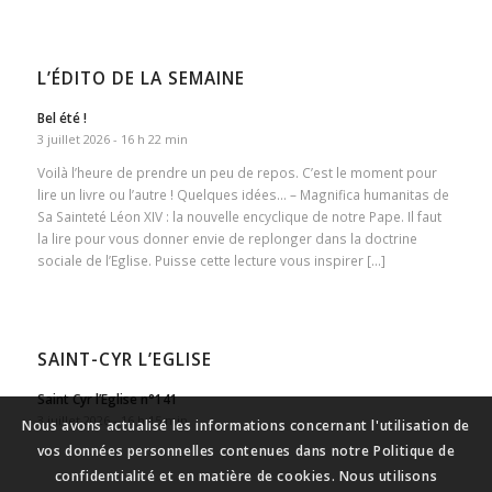
L’ÉDITO DE LA SEMAINE
Bel été !
3 juillet 2026 - 16 h 22 min
Voilà l’heure de prendre un peu de repos. C’est le moment pour
lire un livre ou l’autre ! Quelques idées… – Magnifica humanitas de
Sa Sainteté Léon XIV : la nouvelle encyclique de notre Pape. Il faut
la lire pour vous donner envie de replonger dans la doctrine
sociale de l’Eglise. Puisse cette lecture vous inspirer […]
SAINT-CYR L’EGLISE
Saint Cyr l’Eglise n°141
3 juillet 2026 - 16 h 15 min
Nous avons actualisé les informations concernant l'utilisation de
vos données personnelles contenues dans notre Politique de
confidentialité et en matière de cookies. Nous utilisons