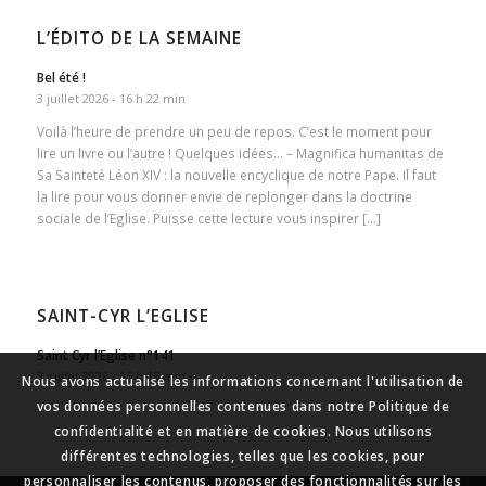
L’ÉDITO DE LA SEMAINE
Bel été !
3 juillet 2026 - 16 h 22 min
Voilà l’heure de prendre un peu de repos. C’est le moment pour
lire un livre ou l’autre ! Quelques idées… – Magnifica humanitas de
Sa Sainteté Léon XIV : la nouvelle encyclique de notre Pape. Il faut
la lire pour vous donner envie de replonger dans la doctrine
sociale de l’Eglise. Puisse cette lecture vous inspirer […]
SAINT-CYR L’EGLISE
Saint Cyr l’Eglise n°141
3 juillet 2026 - 16 h 15 min
Nous avons actualisé les informations concernant l'utilisation de
vos données personnelles contenues dans notre Politique de
confidentialité et en matière de cookies. Nous utilisons
différentes technologies, telles que les cookies, pour
personnaliser les contenus, proposer des fonctionnalités sur les