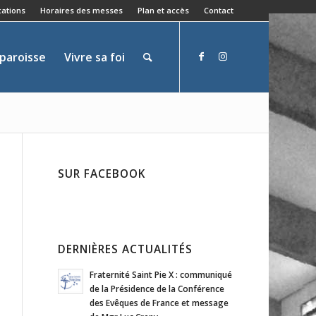
ations
Horaires des messes
Plan et accès
Contact
 paroisse
Vivre sa foi
SUR FACEBOOK
DERNIÈRES ACTUALITÉS
Fraternité Saint Pie X : communiqué
de la Présidence de la Conférence
des Evêques de France et message