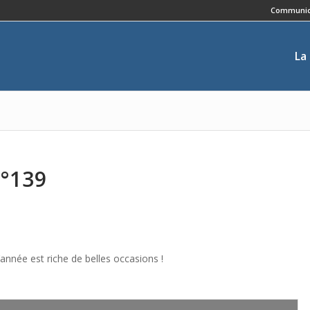
Communic
La
N°139
.
année est riche de belles occasions !