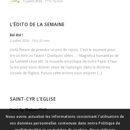
3 juillet 2026 - 17 h 15 min
L’ÉDITO DE LA SEMAINE
Bel été !
3 juillet 2026 - 16 h 22 min
Voilà l’heure de prendre un peu de repos. C’est le moment pour
lire un livre ou l’autre ! Quelques idées… – Magnifica humanitas de
Sa Sainteté Léon XIV : la nouvelle encyclique de notre Pape. Il faut
la lire pour vous donner envie de replonger dans la doctrine
sociale de l’Eglise. Puisse cette lecture vous inspirer […]
SAINT-CYR L’EGLISE
Saint Cyr l’Eglise n°141
3 juillet 2026 - 16 h 15 min
Nous avons actualisé les informations concernant l'utilisation de
vos données personnelles contenues dans notre Politique de
confidentialité et en matière de cookies. Nous utilisons