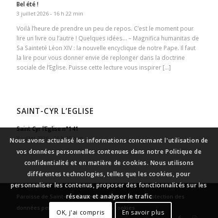
Bel été !
3 juillet 2026 - 16 h 22 min
Voilà l’heure de prendre un peu de repos. C’est le moment pour
lire un livre ou l’autre ! Quelques idées… – Magnifica humanitas de
Sa Sainteté Léon XIV : la nouvelle encyclique de notre Pape. Il faut
la lire pour vous donner envie de replonger dans la doctrine
sociale de l’Eglise. Puisse cette lecture vous inspirer […]
SAINT-CYR L’EGLISE
Saint Cyr l’Eglise n°141
3 juillet 2026 - 16 h 15 min
Nous avons actualisé les informations concernant l'utilisation de
vos données personnelles contenues dans notre Politique de
confidentialité et en matière de cookies. Nous utilisons
différentes technologies, telles que les cookies, pour
personnaliser les contenus, proposer des fonctionnalités sur les
réseaux et analyser le trafic
Paroisse de Saint-Cyr l’École
-
Mentions légales
-
Protection des
données personnelles
-
Gestion des cookies
OK, j'ai compris
En savoir plus