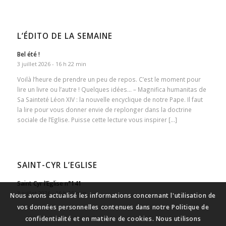
L’ÉDITO DE LA SEMAINE
Bel été !
3 juillet 2026 - 16 h 22 min
Voilà l’heure de prendre un peu de repos. C’est le moment pour
lire un livre ou l’autre ! Quelques idées… – Magnifica humanitas de
Sa Sainteté Léon XIV : la nouvelle encyclique de notre Pape. Il faut
la lire pour vous donner envie de replonger dans la doctrine
sociale de l’Eglise. Puisse cette lecture vous inspirer […]
SAINT-CYR L’EGLISE
Saint Cyr l’Eglise n°141
3 juillet 2026 - 16 h 15 min
Nous avons actualisé les informations concernant l'utilisation de
vos données personnelles contenues dans notre Politique de
confidentialité et en matière de cookies. Nous utilisons