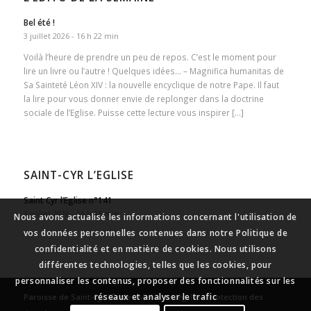
Bel été !
3 juillet 2026 - 16 h 22 min
Voilà l’heure de prendre un peu de repos. C’est le moment pour
lire un livre ou l’autre ! Quelques idées… – Magnifica humanitas de
Sa Sainteté Léon XIV : la nouvelle encyclique de notre Pape. Il faut
la lire pour vous donner envie de replonger dans la doctrine
sociale de l’Eglise. Puisse cette lecture vous inspirer […]
SAINT-CYR L’EGLISE
Saint Cyr l’Eglise n°141
3 juillet 2026 - 16 h 15 min
Nous avons actualisé les informations concernant l'utilisation de
vos données personnelles contenues dans notre Politique de
confidentialité et en matière de cookies. Nous utilisons
différentes technologies, telles que les cookies, pour
personnaliser les contenus, proposer des fonctionnalités sur les
réseaux et analyser le trafic
Paroisse de Saint-Cyr l’École
-
Mentions légales
-
Protection des