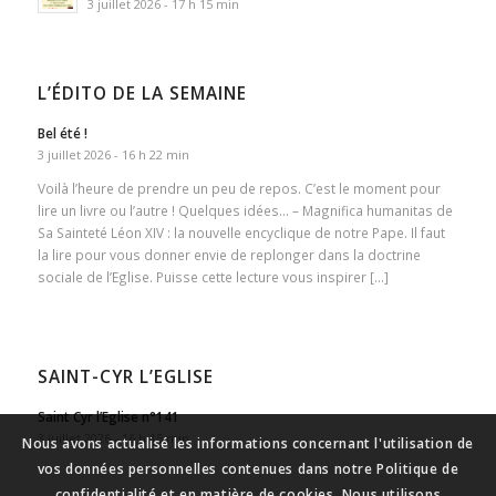
3 juillet 2026 - 17 h 15 min
L’ÉDITO DE LA SEMAINE
Bel été !
3 juillet 2026 - 16 h 22 min
Voilà l’heure de prendre un peu de repos. C’est le moment pour
lire un livre ou l’autre ! Quelques idées… – Magnifica humanitas de
Sa Sainteté Léon XIV : la nouvelle encyclique de notre Pape. Il faut
la lire pour vous donner envie de replonger dans la doctrine
sociale de l’Eglise. Puisse cette lecture vous inspirer […]
SAINT-CYR L’EGLISE
Saint Cyr l’Eglise n°141
3 juillet 2026 - 16 h 15 min
Nous avons actualisé les informations concernant l'utilisation de
vos données personnelles contenues dans notre Politique de
confidentialité et en matière de cookies. Nous utilisons