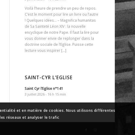
Voilà l’heure de prendre un peu de repos.
C’est le moment pour lire un livre ou l’autre
! Quelques idées… – Magnifica humanitas
de Sa Sainteté Léon XIV : la nouvelle
encyclique de notre Pape. Il faut la lire pour
vous donner envie de replonger dans la
doctrine sociale de l’Eglise. Puisse cette
lecture vous inspirer […]
SAINT-CYR L’EGLISE
Saint Cyr l’Eglise n°141
3 juillet 2026 - 16 h 15 min
ntialité et en matière de cookies. Nous utilisons différentes
es réseaux et analyser le trafic