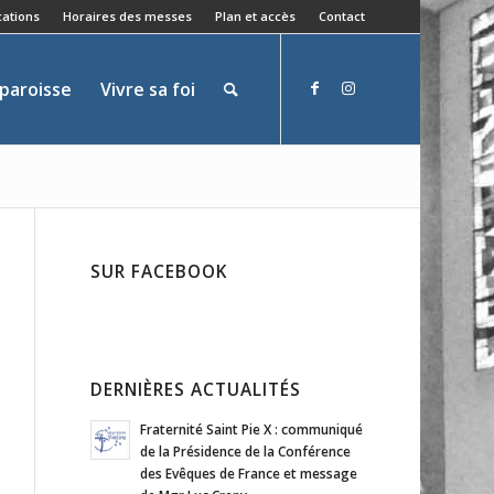
ations
Horaires des messes
Plan et accès
Contact
 paroisse
Vivre sa foi
SUR FACEBOOK
DERNIÈRES ACTUALITÉS
Fraternité Saint Pie X : communiqué
de la Présidence de la Conférence
des Evêques de France et message