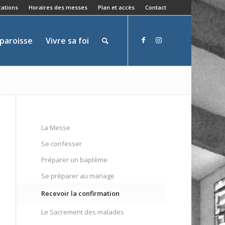
ations
Horaires des messes
Plan et accès
Contact
 paroisse
Vivre sa foi
La Messe
Se confesser
Préparer un baptême
Se préparer au mariage
Recevoir la confirmation
Le Sacrement des malades