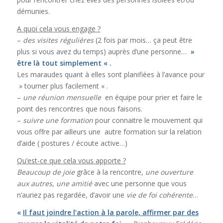
démunies.
A quoi cela vous engage ?
–
des visites régulières
(2 fois par mois… ça peut être
plus si vous avez du temps) auprès d’une personne…
»
être là tout simplement « .
Les maraudes quant à elles sont planifiées à l’avance pour
» tourner plus facilement « .
–
une réunion mensuelle
en équipe pour prier et faire le
point des rencontres que nous faisons.
–
suivre une formation
pour connaitre le mouvement qui
vous offre par ailleurs une autre formation sur la relation
d’aide ( postures / écoute active…)
Qu’est-ce que cela vous apporte ?
Beaucoup de joie
grâce à la rencontre,
une ouverture
aux autres
,
une amitié
avec une personne que vous
n’auriez pas regardée, d’avoir une
vie de foi cohérente
…
«
Il faut joindre l’action à la parole, affirmer par des