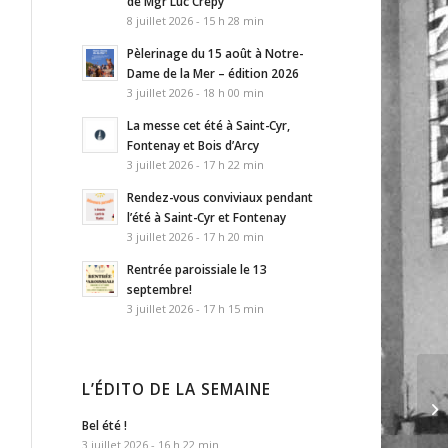
de Mgr Luc Crepy
8 juillet 2026 - 15 h 28 min
Pèlerinage du 15 août à Notre-
Dame de la Mer – édition 2026
3 juillet 2026 - 18 h 00 min
La messe cet été à Saint-Cyr,
Fontenay et Bois d’Arcy
3 juillet 2026 - 17 h 22 min
Rendez-vous conviviaux pendant
l’été à Saint-Cyr et Fontenay
3 juillet 2026 - 17 h 20 min
Rentrée paroissiale le 13
septembre!
3 juillet 2026 - 17 h 15 min
L’ÉDITO DE LA SEMAINE
La
Bel été !
3 juillet 2026 - 16 h 22 min