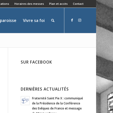
ations
Horaires des messes
Plan et accès
Contact
 paroisse
Vivre sa foi
SUR FACEBOOK
DERNIÈRES ACTUALITÉS
Fraternité Saint Pie X : communiqué
de la Présidence de la Conférence
des Evêques de France et message