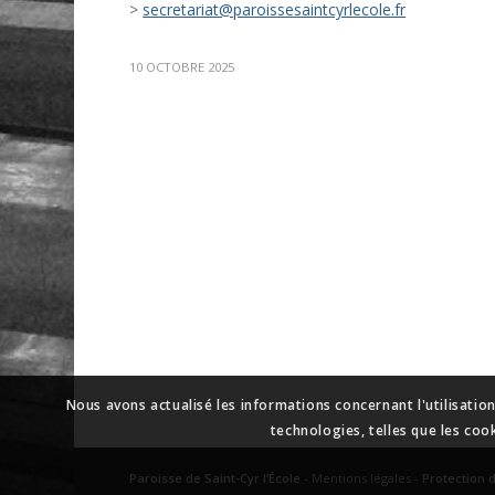
>
secretariat@paroissesaintcyrlecole.fr
10 OCTOBRE 2025
Nous avons actualisé les informations concernant l'utilisatio
technologies, telles que les coo
Paroisse de Saint-Cyr l’École
-
Mentions légales
-
Protection 