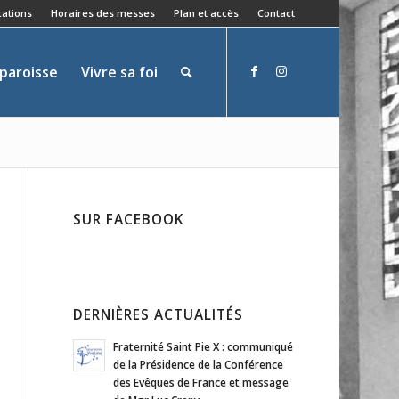
ations
Horaires des messes
Plan et accès
Contact
 paroisse
Vivre sa foi
SUR FACEBOOK
DERNIÈRES ACTUALITÉS
Fraternité Saint Pie X : communiqué
de la Présidence de la Conférence
des Evêques de France et message