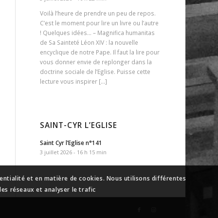
Voilà l’heure de prendre un peu de repos.
C’est le moment pour lire un livre ou l’autre
! Quelques idées… – Magnifica humanitas
de Sa Sainteté Léon XIV : la nouvelle
encyclique de notre Pape. Il faut la lire pour
vous donner envie de replonger dans la
doctrine sociale de l’Eglise. Puisse cette
lecture vous inspirer […]
SAINT-CYR L’EGLISE
Saint Cyr l’Eglise n°141
3 juillet 2026 - 16 h 15 min
ntialité et en matière de cookies. Nous utilisons différentes
es réseaux et analyser le trafic