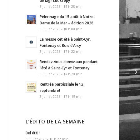
de Mgr Luc Crepy
8 juillet 2026 - 15 h 28 min
Pèlerinage du 15 août à Notre-
Dame de la Mer – édition 2026
3 juillet 2026 - 18 h 00 min
La messe cet été à Saint-Cyr,
Fontenay et Bois d’Arcy
3 juillet 2026 - 17 h 22 min
Rendez-vous conviviaux pendant
l’été à Saint-Cyr et Fontenay
De
3 juillet 2026 - 17 h 20 min
No
Rentrée paroissiale le 13
septembre!
3 juillet 2026 - 17 h 15 min
L’ÉDITO DE LA SEMAINE
Bel été !
3 juillet 2026 - 16 h 22 min