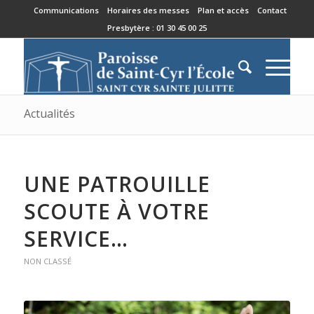
Communications
Horaires des messes
Plan et accès
Contact
Presbytère : 01 30 45 00 25
Actualités
UNE PATROUILLE
SCOUTE À VOTRE
SERVICE…
NON CLASSÉ