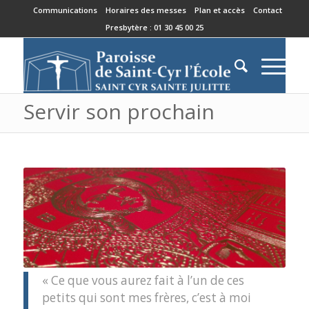
Communications
Horaires des messes
Plan et accès
Contact
Presbytère : 01 30 45 00 25
Servir son prochain
« Ce que vous aurez fait à l’un de ces
petits qui sont mes frères, c’est à moi