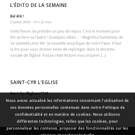
L’ÉDITO DE LA SEMAINE
Bel été !
3 juillet 2026 - 16 h 22 min
Voilà l’heure de prendre un peu de repos. C’est le moment pour
lire un livre ou l’autre ! Quelques idées… – Magnifica humanitas de
Sa Sainteté Léon XIV : la nouvelle encyclique de notre Pape. Il faut
la lire pour vous donner envie de replonger dans la doctrine
sociale de l’Eglise. Puisse cette lecture vous inspirer […]
SAINT-CYR L’EGLISE
Saint Cyr l’Eglise n°141
3 juillet 2026 - 16 h 15 min
Nous avons actualisé les informations concernant l'utilisation de
vos données personnelles contenues dans notre Politique de
confidentialité et en matière de cookies. Nous utilisons
différentes technologies, telles que les cookies, pour
personnaliser les contenus, proposer des fonctionnalités sur les