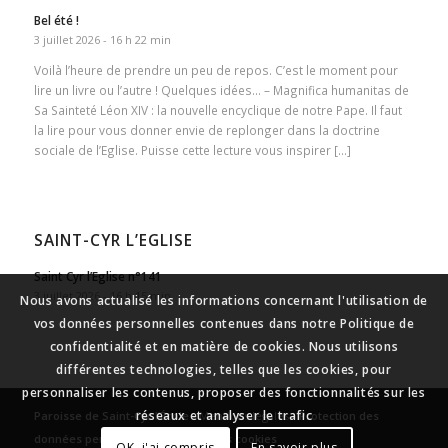
Bel été !
3 juillet 2026 - 16 h 22 min
Voilà l’heure de prendre un peu de repos. C’est le moment pour
lire un livre ou l’autre ! Quelques idées… – Magnifica humanitas de
Sa Sainteté Léon XIV : la nouvelle encyclique de notre Pape. Il faut
la lire pour vous donner envie de replonger dans la doctrine
sociale de l’Eglise. Puisse cette lecture vous inspirer […]
SAINT-CYR L’EGLISE
Saint Cyr l’Eglise n°141
3 juillet 2026 - 16 h 15 min
Nous avons actualisé les informations concernant l'utilisation de
vos données personnelles contenues dans notre Politique de
confidentialité et en matière de cookies. Nous utilisons
différentes technologies, telles que les cookies, pour
personnaliser les contenus, proposer des fonctionnalités sur les
réseaux et analyser le trafic
Paroisse de Saint-Cyr l’École
-
Mentions légales
-
Protection des
données personnelles
-
Gestion des cookies
OK, j'ai compris
En savoir plus