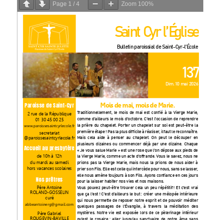
Page
1
/
4
Zoom
100%