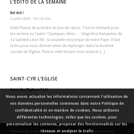
L’ÉDITO DE LA SEMAINE
Bel été !
3 juillet 2026 - 16 h 22 min
Voilà l’heure de prendre un peu de repos. C’est le moment pour
lire un livre ou l’autre ! Quelques idées… – Magnifica humanitas de
Sa Sainteté Léon XIV : la nouvelle encyclique de notre Pape. Il faut
la lire pour vous donner envie de replonger dans la doctrine
sociale de l’Eglise. Puisse cette lecture vous inspirer […]
SAINT-CYR L’EGLISE
Saint Cyr l’Eglise n°141
3 juillet 2026 - 16 h 15 min
Nous avons actualisé les informations concernant l'utilisation de
vos données personnelles contenues dans notre Politique de
confidentialité et en matière de cookies. Nous utilisons
différentes technologies, telles que les cookies, pour
personnaliser les contenus, proposer des fonctionnalités sur les
réseaux et analyser le trafic
Paroisse de Saint-Cyr l’École
-
Mentions légales
-
Protection des