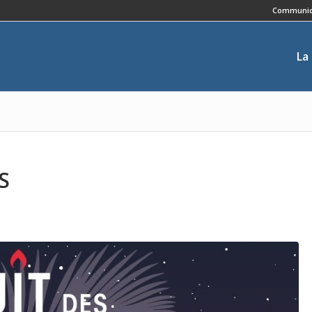
Communic
La
S