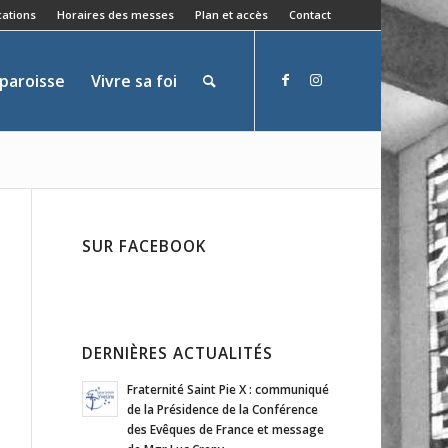
ations
Horaires des messes
Plan et accès
Contact
 paroisse
Vivre sa foi
SUR FACEBOOK
DERNIÈRES ACTUALITÉS
Fraternité Saint Pie X : communiqué
de la Présidence de la Conférence
des Evêques de France et message